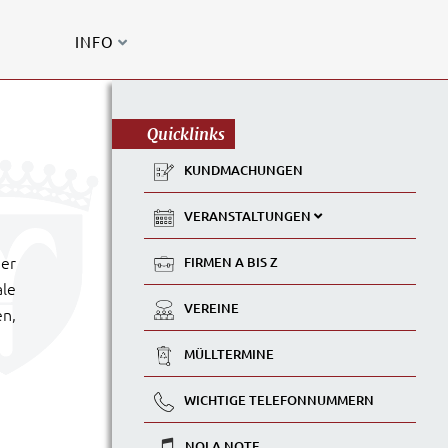
INFO
Quicklinks
KUNDMACHUNGEN
VERANSTALTUNGEN
er
FIRMEN A BIS Z
ale
VEREINE
en,
MÜLLTERMINE
WICHTIGE TELEFONNUMMERN
NOLA NOTE