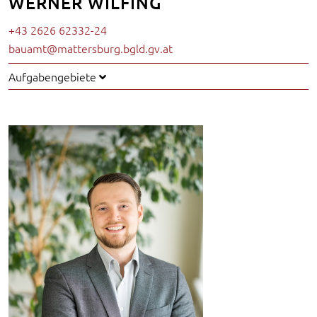
WERNER WILFING
+43 2626 62332-24
bauamt@mattersburg.bgld.gv.at
Aufgabengebiete