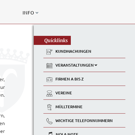
INFO
Quicklinks
KUNDMACHUNGEN
VERANSTALTUNGEN
er,
FIRMEN A BIS Z
zur
VEREINE
en.
MÜLLTERMINE
rn,
WICHTIGE TELEFONNUMMERN
hen
er
NOLA NOTE