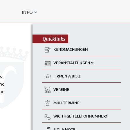
INFO
Quicklinks
KUNDMACHUNGEN
VERANSTALTUNGEN
s-,
FIRMEN A BIS Z
nd
VEREINE
und
MÜLLTERMINE
WICHTIGE TELEFONNUMMERN
NOLA NOTE