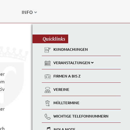
INFO
Quicklinks
KUNDMACHUNGEN
VERANSTALTUNGEN
rer
FIRMEN A BIS Z
um
tiv
VEREINE
MÜLLTERMINE
ter
WICHTIGE TELEFONNUMMERN
ich
NOLA NOTE